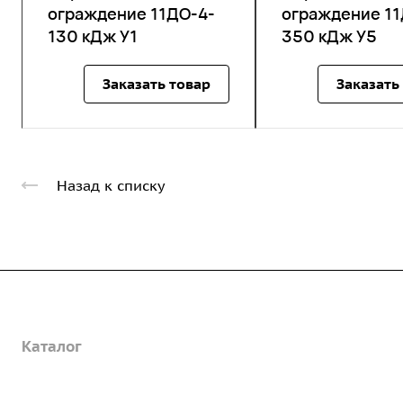
ограждение 11ДО-4-
ограждение 11
130 кДж У1
350 кДж У5
Заказать товар
Заказать
Назад к списку
Компания
Каталог
О предприятии
Благодарственные письма
Услуги
Дорожные металлические трубы
Вакансии