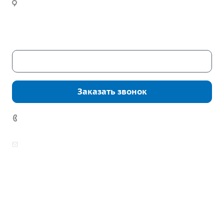
Новости
Часы работы:
Пн. – Пт.: с 9:00 до 18:00
Сб. – Вс.: выходные
Скачать каталог
Заказать звонок
7 (922) 178-81-77
zakaz@mpo-prometey.ru
info@mpo-prometey.ru
Доставка и оплата
Сертификаты
Реквизиты
Контакты