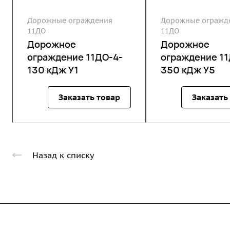
Дорожные ограждения
Дорожные огражд
11ДО
11ДО
Дорожное
Дорожное
ограждение 11ДО-4-
ограждение 11
130 кДж У1
350 кДж У5
Заказать товар
Заказать
Назад к списку
Компания