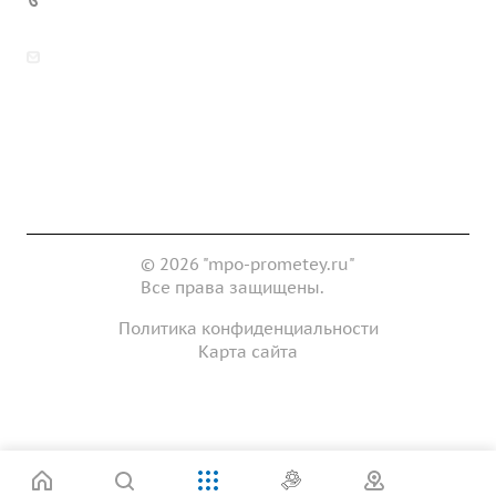
zakaz@mpo-prometey.ru
info@mpo-prometey.ru
Доставка и оплата
Сертификаты
Реквизиты
Контакты
© 2026 "mpo-prometey.ru"
Все права защищены.
Политика конфиденциальности
Карта сайта
Разработка и продвижение сайта