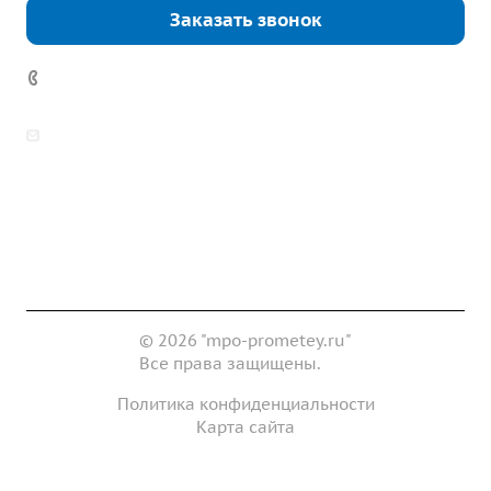
Заказать звонок
7 (922) 178-81-77
zakaz@mpo-prometey.ru
info@mpo-prometey.ru
Доставка и оплата
Сертификаты
Реквизиты
Контакты
© 2026 "mpo-prometey.ru"
Все права защищены.
Политика конфиденциальности
Карта сайта
Разработка и продвижение сайта