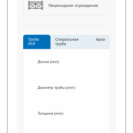
Пешеходное ограждение
Труба
Спиральная
Арка
ЛМГ
труба
Длина (лмг):
Диаметр трубы (лмг):
Толщина (лмг):