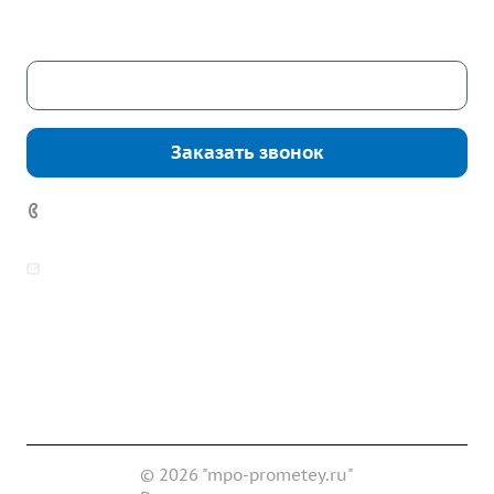
Сб. – Вс.: выходные
Скачать каталог
Заказать звонок
7 (922) 178-81-77
zakaz@mpo-prometey.ru
info@mpo-prometey.ru
Доставка и оплата
Сертификаты
Реквизиты
Контакты
© 2026 "mpo-prometey.ru"