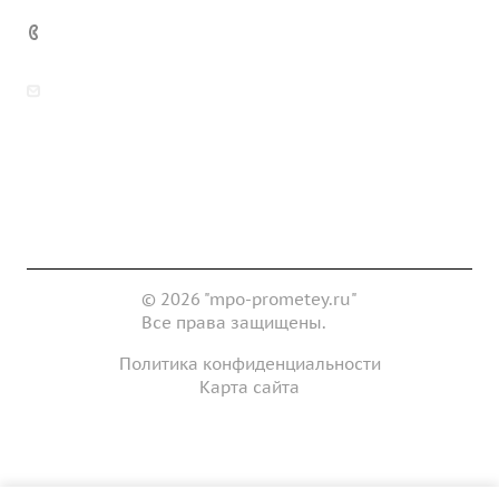
7 (922) 178-81-77
zakaz@mpo-prometey.ru
info@mpo-prometey.ru
Доставка и оплата
Сертификаты
Реквизиты
Контакты
© 2026 "mpo-prometey.ru"
Все права защищены.
Политика конфиденциальности
Карта сайта
Разработка и продвижение сайта