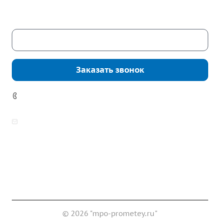
Сб. – Вс.: выходные
Скачать каталог
Заказать звонок
7 (922) 178-81-77
zakaz@mpo-prometey.ru
info@mpo-prometey.ru
Доставка и оплата
Сертификаты
Реквизиты
Контакты
© 2026 "mpo-prometey.ru"