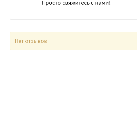
Просто свяжитесь с нами!
Нет отзывов
Компания
Каталог
Дорожные металли
О предприятии
трубы
Благодарственные письма
Барьерные дорожн