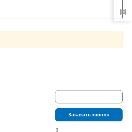
Скачать каталог
г. Екатеринбург,
соцкого, 4б, оф.
Заказать звонок
водство:
г.
инбург, ул.
7 (922) 178-81-77
нга, дом 7ч