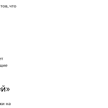
тов, что
ет
ющие
ей»
ки на