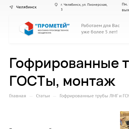
Пн. 
г. Челябинск, ул. Пионерская,
Челябинск
3
вы
Работаем для Вас
уже более 5 лет!
Гофрированные т
ГОСТы, монтаж
—
—
Главная
Статьи
Гофрированные трубы ЛМГ и ГСМ