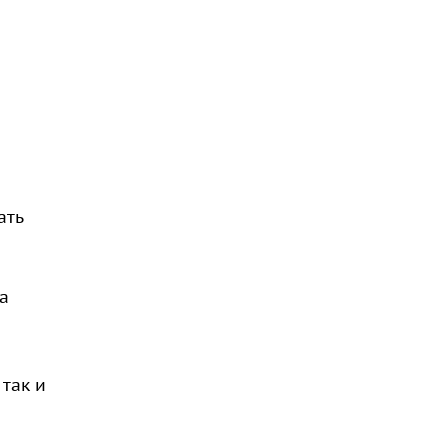
ать
а
так и