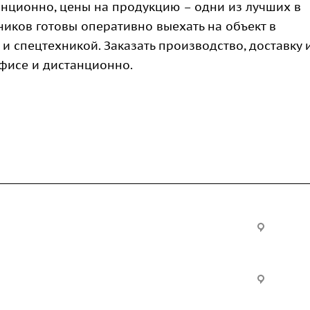
нционно, цены на продукцию – одни из лучших в
иков готовы оперативно выехать на объект в
 спецтехникой. Заказать производство, доставку 
исе и дистанционно.
Услуги
Офис:
ул. Вы
24
ческие
Строительно-монтажные
Произ
работы
Екатер
Цвилли