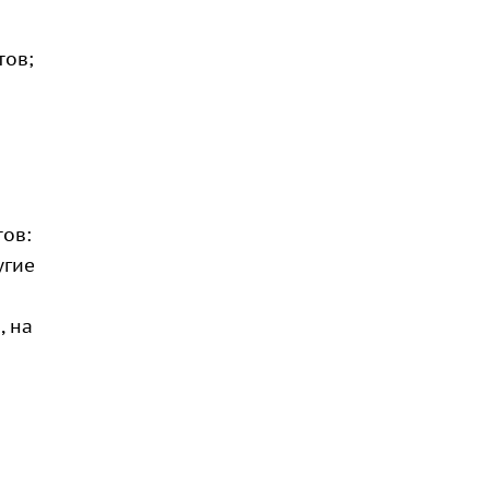
тов;
тов:
угие
, на