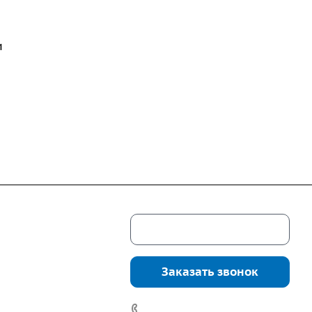
и
Скачать каталог
г. Екатеринбург,
соцкого, 4б, оф.
Заказать звонок
водство:
г.
инбург, ул.
7 (922) 178-81-77
нга, дом 7ч