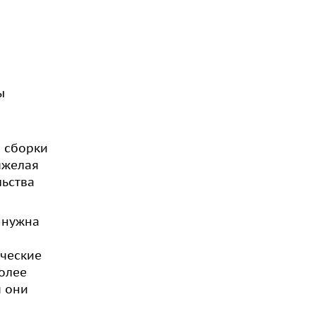
ы
о сборки
яжелая
льства
е нужна
ические
олее
м они