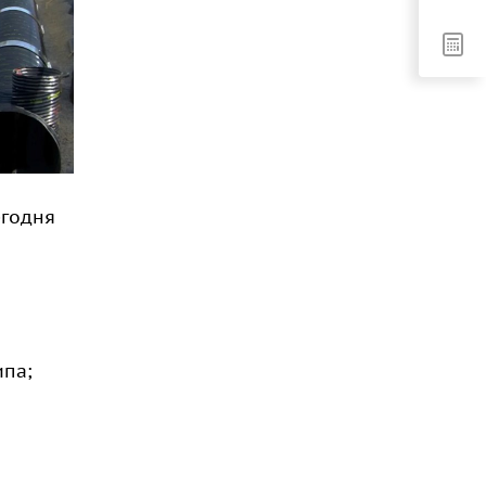
егодня
ипа;