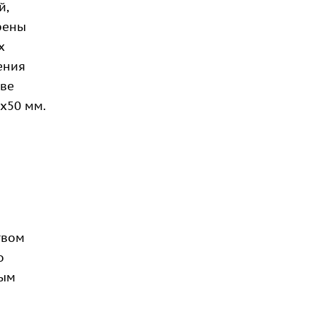
й,
рены
х
ения
тве
х50 мм.
твом
о
ным