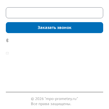
Скачать каталог
Заказать звонок
7 (922) 178-81-77
zakaz@mpo-prometey.ru
info@mpo-prometey.ru
Доставка и оплата
Сертификаты
Реквизиты
Контакты
© 2026 "mpo-prometey.ru"
Все права защищены.