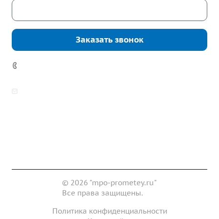
Скачать каталог
Заказать звонок
7 (922) 178-81-77
zakaz@mpo-prometey.ru
info@mpo-prometey.ru
Доставка и оплата
Сертификаты
Реквизиты
Контакты
© 2026 "mpo-prometey.ru"
Все права защищены.
Политика конфиденциальности