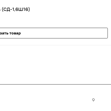
 (СД-1,6Ш16)
зать товар
Услуги
Офис:
ул. Вы
24