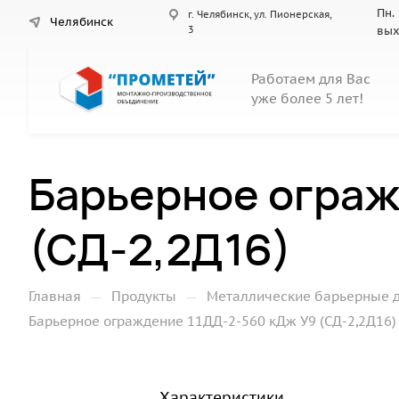
Пн. 
г. Челябинск, ул. Пионерская,
Челябинск
3
вы
Работаем для Вас
уже более 5 лет!
Барьерное ограж
(СД-2,2Д16)
—
—
Главная
Продукты
Металлические барьерные 
Барьерное ограждение 11ДД-2-560 кДж У9 (СД-2,2Д16)
Характеристики