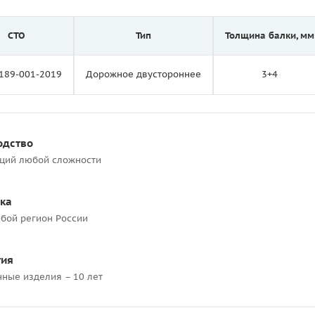
СТО
Тип
Толщина балки, мм
189-001-2019
Дорожное двустороннее
3+4
одство
кций любой сложности
ка
бой регион России
тия
нные изделия – 10 лет