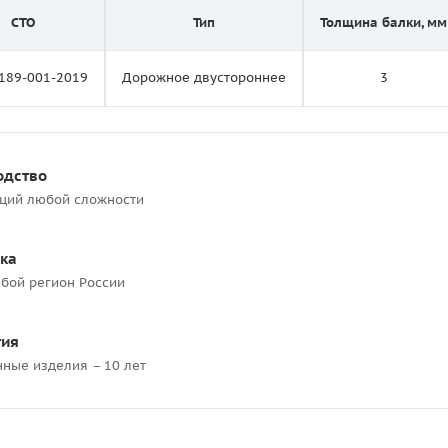
СТО
Тип
Толщина балки, мм
189-001-2019
Дорожное двустороннее
3
одство
кций любой сложности
ка
бой регион России
тия
нные изделия – 10 лет