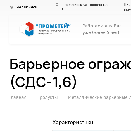
Пн. 
г. Челябинск, ул. Пионерская,
Челябинск
3
вы
Работаем для Вас
уже более 5 лет!
Барьерное ограж
(СДС-1,6)
—
—
Главная
Продукты
Металлические барьерные 
Характеристики