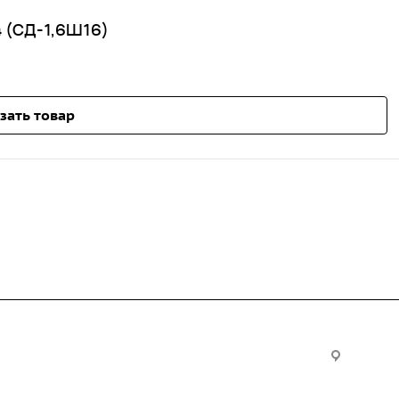
 (СД-1,6Ш16)
зать товар
Услуги
Офис:
ул. Вы
24