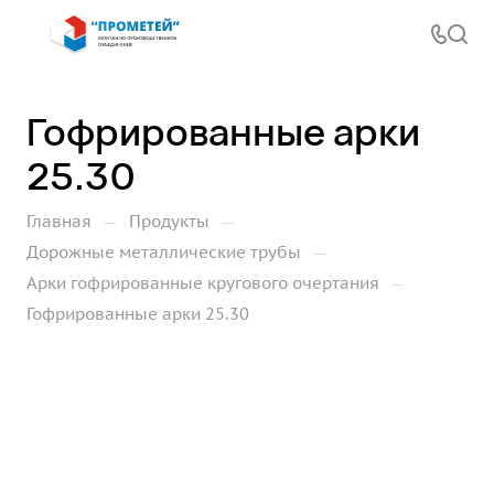
Гофрированные арки
25.30
—
—
Главная
Продукты
—
Дорожные металлические трубы
—
Арки гофрированные кругового очертания
Гофрированные арки 25.30