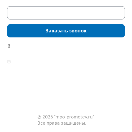
Скачать каталог
Заказать звонок
7 (922) 178-81-77
zakaz@mpo-prometey.ru
info@mpo-prometey.ru
Доставка и оплата
Сертификаты
Реквизиты
Контакты
© 2026 "mpo-prometey.ru"
Все права защищены.