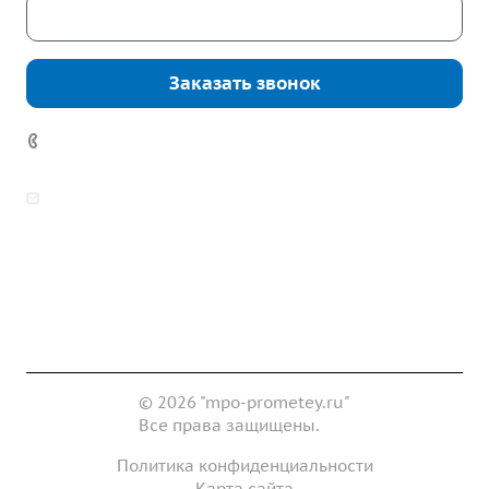
Скачать каталог
Заказать звонок
7 (922) 178-81-77
zakaz@mpo-prometey.ru
info@mpo-prometey.ru
Доставка и оплата
Сертификаты
Реквизиты
Контакты
© 2026 "mpo-prometey.ru"
Все права защищены.
Политика конфиденциальности
Карта сайта