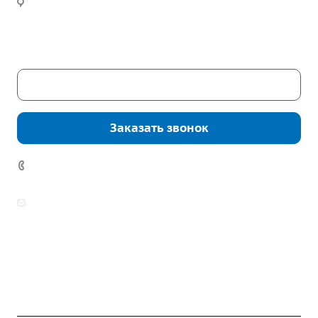
Часы работы:
Пн. – Пт.: с 9:00 до 18:00
Сб. – Вс.: выходные
Скачать каталог
Заказать звонок
7 (922) 178-81-77
zakaz@mpo-prometey.ru
info@mpo-prometey.ru
Доставка и оплата
Сертификаты
Реквизиты
Контакты