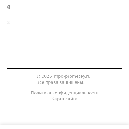
7 (922) 178-81-77
zakaz@mpo-prometey.ru
info@mpo-prometey.ru
Доставка и оплата
Сертификаты
Реквизиты
Контакты
© 2026 "mpo-prometey.ru"
Все права защищены.
Политика конфиденциальности
Карта сайта
Разработка и продвижение сайта