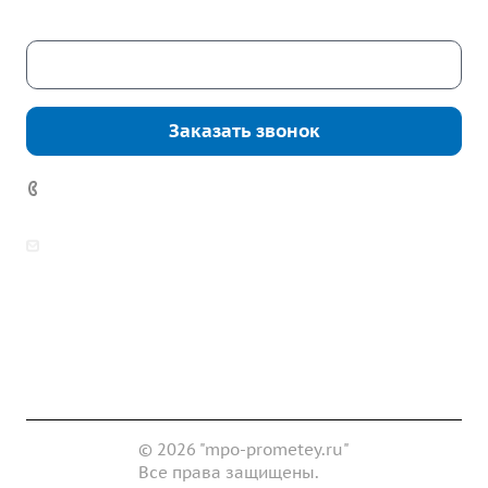
Скачать каталог
Заказать звонок
7 (922) 178-81-77
zakaz@mpo-prometey.ru
info@mpo-prometey.ru
Доставка и оплата
Сертификаты
Реквизиты
Контакты
© 2026 "mpo-prometey.ru"
Все права защищены.