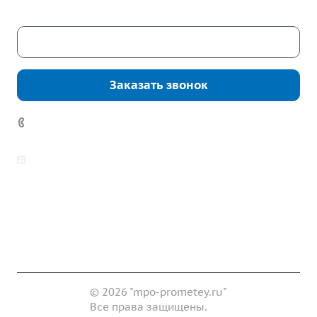
Скачать каталог
Заказать звонок
7 (922) 178-81-77
zakaz@mpo-prometey.ru
info@mpo-prometey.ru
Доставка и оплата
Сертификаты
Реквизиты
Контакты
© 2026 "mpo-prometey.ru"
Все права защищены.