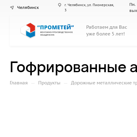
Пн. 
г. Челябинск, ул. Пионерская,
Челябинск
3
вы
Работаем для Вас
уже более 5 лет!
Гофрированные а
—
—
Главная
Продукты
Дорожные металлические т