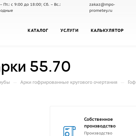
– Пт.: с 9:00 до 18:00; Сб. – Вс.:
zakaz@mpo-
ходные
prometey.ru
КАТАЛОГ
УСЛУГИ
КАЛЬКУЛЯТОР
рки 55.70
—
—
рубы
Арки гофрированные кругового очертания
Гоф
Собственное
производство
Производство