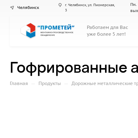
Пн. 
г. Челябинск, ул. Пионерская,
Челябинск
3
вы
Работаем для Вас
уже более 5 лет!
Гофрированные а
—
—
Главная
Продукты
Дорожные металлические т