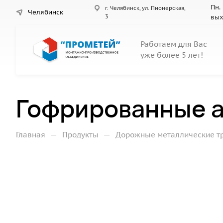
Пн. 
г. Челябинск, ул. Пионерская,
Челябинск
3
вы
Работаем для Вас
уже более 5 лет!
Гофрированные а
—
—
Главная
Продукты
Дорожные металлические т