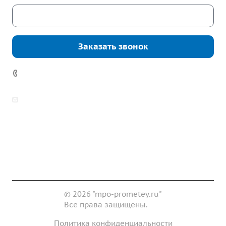
Скачать каталог
Заказать звонок
7 (922) 178-81-77
zakaz@mpo-prometey.ru
info@mpo-prometey.ru
Доставка и оплата
Сертификаты
Реквизиты
Контакты
© 2026 "mpo-prometey.ru"
Все права защищены.
Политика конфиденциальности