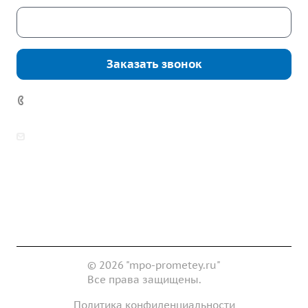
Скачать каталог
Заказать звонок
7 (922) 178-81-77
zakaz@mpo-prometey.ru
info@mpo-prometey.ru
Доставка и оплата
Сертификаты
Реквизиты
Контакты
© 2026 "mpo-prometey.ru"
Все права защищены.
Политика конфиденциальности