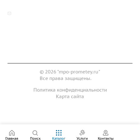
zakaz@mpo-prometey.ru
info@mpo-prometey.ru
Доставка и оплата
Сертификаты
Реквизиты
Контакты
© 2026 "mpo-prometey.ru"
Все права защищены.
Политика конфиденциальности
Карта сайта
Разработка и продвижение сайта
Главная
Поиск
Каталог
Услуги
Контакты