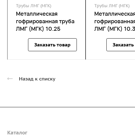
Трубы ЛМГ (МГК)
Трубы ЛМГ (МГК)
Металлическая
Металлическа
гофрированная труба
гофрированная
ЛМГ (МГК) 10.25
ЛМГ (МГК) 10.
Заказать товар
Заказать
Назад к списку
Компания
Каталог
О предприятии