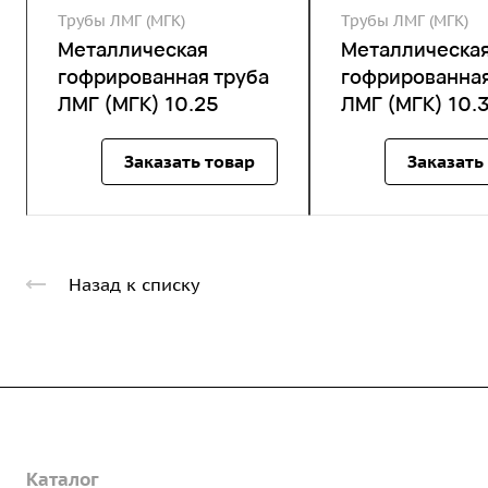
Трубы ЛМГ (МГК)
Трубы ЛМГ (МГК)
Металлическая
Металлическа
гофрированная труба
гофрированная
ЛМГ (МГК) 10.25
ЛМГ (МГК) 10.
Заказать товар
Заказать
Назад к списку
Компания
Каталог
О предприятии