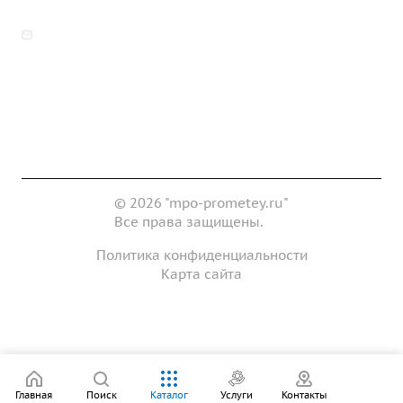
zakaz@mpo-prometey.ru
info@mpo-prometey.ru
Доставка и оплата
Сертификаты
Реквизиты
Контакты
© 2026 "mpo-prometey.ru"
Все права защищены.
Политика конфиденциальности
Карта сайта
Разработка и продвижение сайта
Главная
Поиск
Каталог
Услуги
Контакты