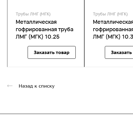
Трубы ЛМГ (МГК)
Трубы ЛМГ (МГК)
Металлическая
Металлическа
гофрированная труба
гофрированная
ЛМГ (МГК) 10.25
ЛМГ (МГК) 10.
Заказать товар
Заказать
Назад к списку
Компания