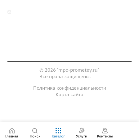
zakaz@mpo-prometey.ru
info@mpo-prometey.ru
Доставка и оплата
Сертификаты
Реквизиты
Контакты
© 2026 "mpo-prometey.ru"
Все права защищены.
Политика конфиденциальности
Карта сайта
Разработка и продвижение сайта
Главная
Поиск
Каталог
Услуги
Контакты