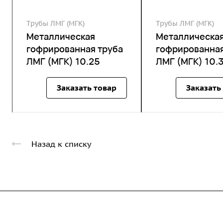
Трубы ЛМГ (МГК)
Трубы ЛМГ (МГК)
Металлическая
Металлическа
гофрированная труба
гофрированная
ЛМГ (МГК) 10.25
ЛМГ (МГК) 10.
Заказать товар
Заказать
Назад к списку
Компания