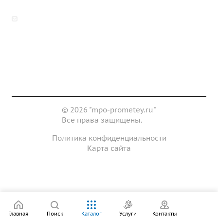
zakaz@mpo-prometey.ru
info@mpo-prometey.ru
Доставка и оплата
Сертификаты
Реквизиты
Контакты
© 2026 "mpo-prometey.ru"
Все права защищены.
Политика конфиденциальности
Карта сайта
Разработка и продвижение сайта
Главная
Поиск
Каталог
Услуги
Контакты