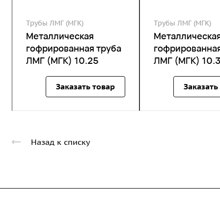
Трубы ЛМГ (МГК)
Трубы ЛМГ (МГК)
Металлическая
Металлическа
гофрированная труба
гофрированная
ЛМГ (МГК) 10.25
ЛМГ (МГК) 10.
Заказать товар
Заказать
Назад к списку
Компания