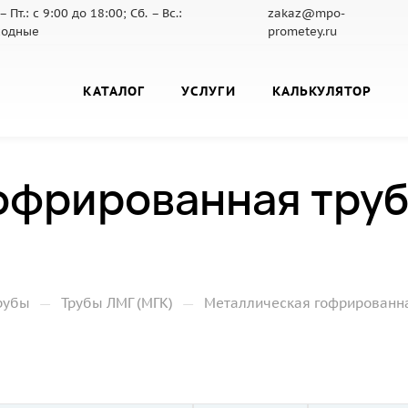
– Пт.: с 9:00 до 18:00; Сб. – Вс.:
zakaz@mpo-
ходные
prometey.ru
КАТАЛОГ
УСЛУГИ
КАЛЬКУЛЯТОР
офрированная труб
—
—
рубы
Трубы ЛМГ (МГК)
Металлическая гофрированная