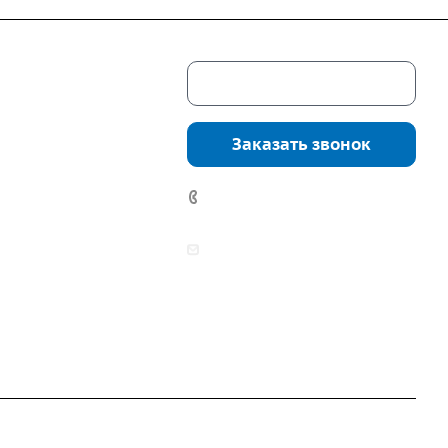
Скачать каталог
г. Екатеринбург,
соцкого, 4б, оф.
Заказать звонок
водство:
г.
инбург, ул.
7 (922) 178-81-77
нга, дом 7ч
аботы:
zakaz@mpo-prometey.ru
т.: с 9:00 до 18:00
info@mpo-prometey.ru
Вс.: выходные