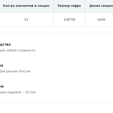
Кол-во элементов в секции
Размер гофра
Длина секции
15
150*50
1050
одство
ций любой сложности
ка
бой регион России
ия
ные изделия – 10 лет