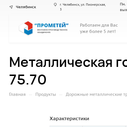
Пн. 
г. Челябинск, ул. Пионерская,
Челябинск
3
вы
Работаем для Вас
уже более 5 лет!
Металлическая г
75.70
—
—
Главная
Продукты
Дорожные металлические т
Характеристики