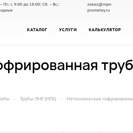
– Пт.: с 9:00 до 18:00; Сб. – Вс.:
zakaz@mpo-
ходные
prometey.ru
КАТАЛОГ
УСЛУГИ
КАЛЬКУЛЯТОР
офрированная труб
—
—
рубы
Трубы ЛМГ (МГК)
Металлическая гофрированная