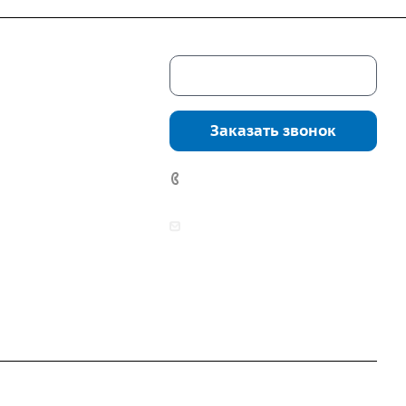
Скачать каталог
г. Екатеринбург,
соцкого, 4б, оф.
Заказать звонок
водство:
г.
инбург, ул.
7 (922) 178-81-77
нга, дом 7ч
аботы:
zakaz@mpo-prometey.ru
т.: с 9:00 до 18:00
info@mpo-prometey.ru
Вс.: выходные