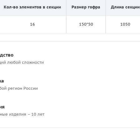
Кол-во элементов в секции
Размер гофра
Длина секции
16
150*50
1050
одство
ций любой сложности
ка
бой регион России
ия
ные изделия – 10 лет