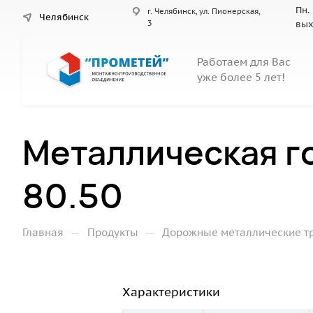
Пн. 
г. Челябинск, ул. Пионерская,
Челябинск
3
вы
Работаем для Вас
уже более 5 лет!
Металлическая г
80.50
—
—
Главная
Продукты
Дорожные металлические т
Характеристики