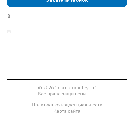
Заказать звонок
7 (922) 178-81-77
zakaz@mpo-prometey.ru
info@mpo-prometey.ru
Доставка и оплата
Сертификаты
Реквизиты
Контакты
© 2026 "mpo-prometey.ru"
Все права защищены.
Политика конфиденциальности
Карта сайта
Разработка и продвижение сайта