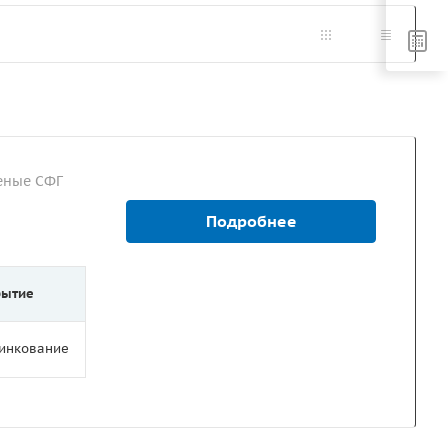
еные СФГ
Подробнее
рытие
цинкование