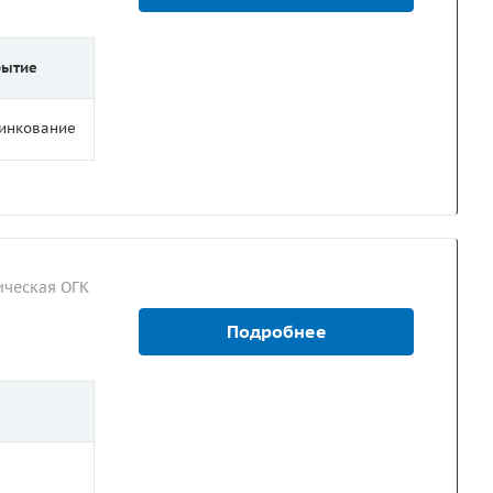
рытие
цинкование
ческая ОГК
Подробнее