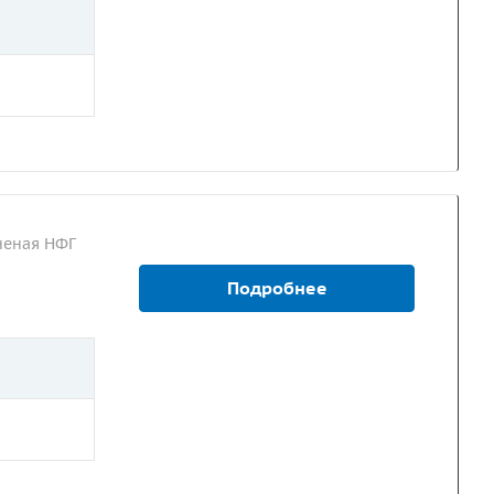
неная НФГ
Подробнее