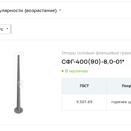
улярности (возрастание)
ус
Опоры силовые фланцевые гран
СФГ-400(90)-8,0-01*
В наличии
ГОСТ
Пок
9.307-89
горячее 