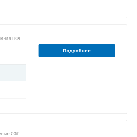
неная НФГ
Подробнее
еные СФГ