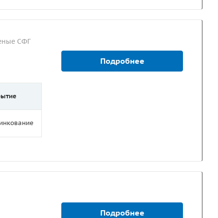
еные СФГ
Подробнее
рытие
цинкование
Подробнее