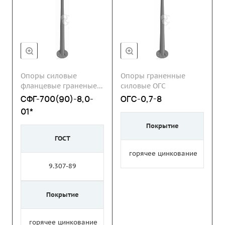
Опоры силовые
Опоры граненные
фланцевые граненые
силовые ОГС
СФГ
СФГ-700(90)-8,0-
ОГС-0,7-8
01*
Покрытие
ГОСТ
горячее цинкование
9.307-89
Покрытие
горячее цинкование