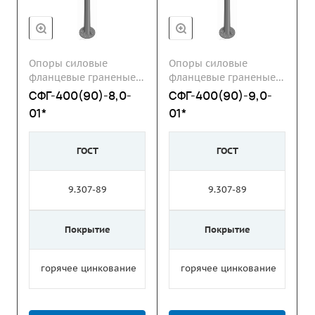
Опоры силовые
Опоры силовые
фланцевые граненые
фланцевые граненые
СФГ
СФГ
СФГ-400(90)-8,0-
СФГ-400(90)-9,0-
01*
01*
ГОСТ
ГОСТ
9.307-89
9.307-89
Покрытие
Покрытие
горячее цинкование
горячее цинкование