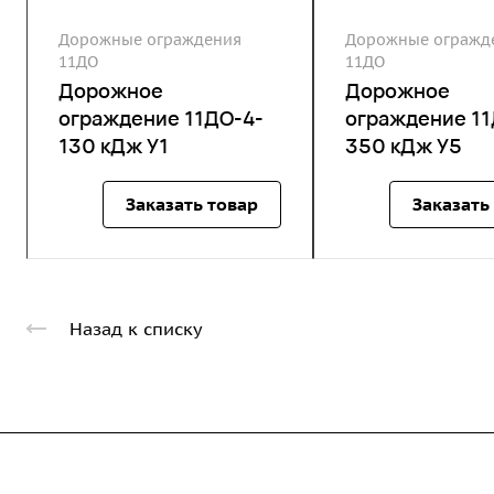
Дорожные ограждения
Дорожные огражд
11ДО
11ДО
Дорожное
Дорожное
ограждение 11ДО-4-
ограждение 11
130 кДж У1
350 кДж У5
Заказать товар
Заказать
Назад к списку
Компания