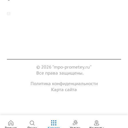
zakaz@mpo-prometey.ru
info@mpo-prometey.ru
Доставка и оплата
Сертификаты
Реквизиты
Контакты
© 2026 "mpo-prometey.ru"
Все права защищены.
Политика конфиденциальности
Карта сайта
Разработка и продвижение сайта
Главная
Поиск
Каталог
Услуги
Контакты