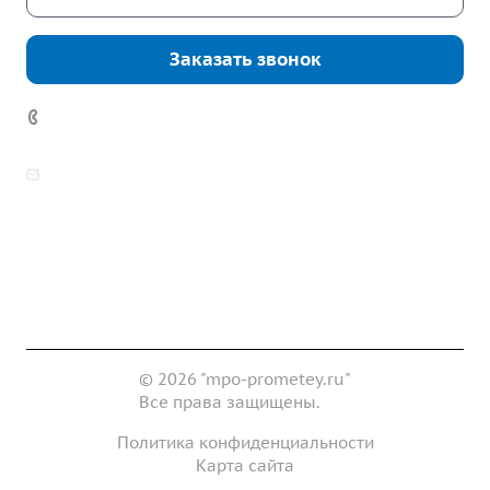
Заказать звонок
7 (922) 178-81-77
zakaz@mpo-prometey.ru
info@mpo-prometey.ru
Доставка и оплата
Сертификаты
Реквизиты
Контакты
© 2026 "mpo-prometey.ru"
Все права защищены.
Политика конфиденциальности
Карта сайта