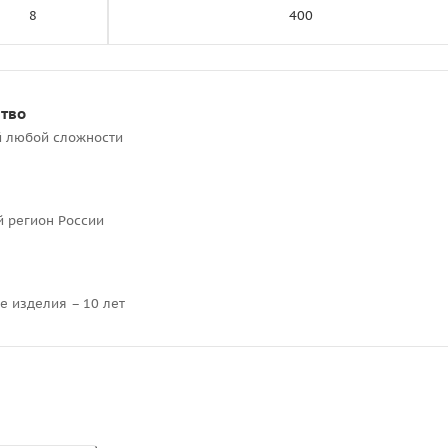
8
400
ство
й любой сложности
й регион России
е изделия – 10 лет