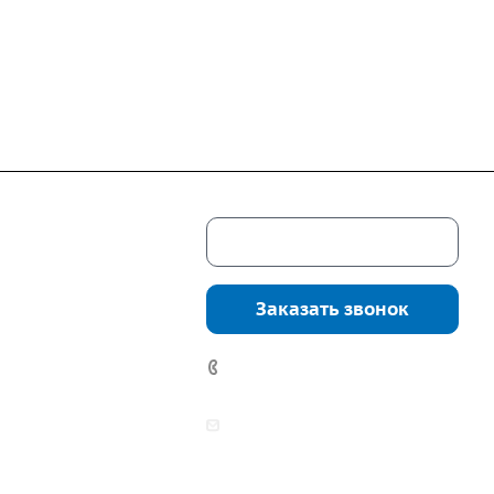
Скачать каталог
г. Екатеринбург,
соцкого, 4б, оф.
Заказать звонок
водство:
г.
инбург, ул.
7 (922) 178-81-77
нга, дом 7ч
аботы:
zakaz@mpo-prometey.ru
т.: с 9:00 до 18:00
info@mpo-prometey.ru
Вс.: выходные