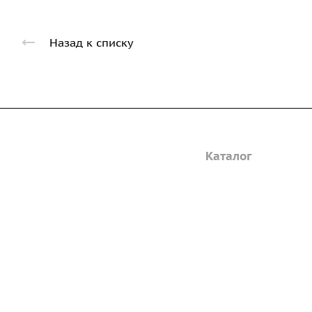
Назад к списку
Компания
Каталог
Дорожные металли
О предприятии
трубы
Благодарственные письма
Барьерные дорожн
Вакансии
ограждения
ГОСТы и техническая
Пешеходное ограж
документация
Опоры освещения
Реквизиты
металлические