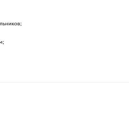
льников;
м;