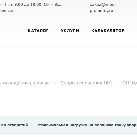
– Пт.: с 9:00 до 18:00; Сб. – Вс.:
zakaz@mpo-
ходные
prometey.ru
КАТАЛОГ
УСЛУГИ
КАЛЬКУЛЯТОР
—
—
ы освещения силовые
Опоры освещения ОГС
ОГС-0,
-во отверстий
Максимальная нагрузка на верхнюю точку опоры