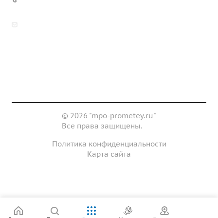
zakaz@mpo-prometey.ru
info@mpo-prometey.ru
Доставка и оплата
Сертификаты
Реквизиты
Контакты
© 2026 "mpo-prometey.ru"
Все права защищены.
Политика конфиденциальности
Карта сайта
Разработка и продвижение сайта