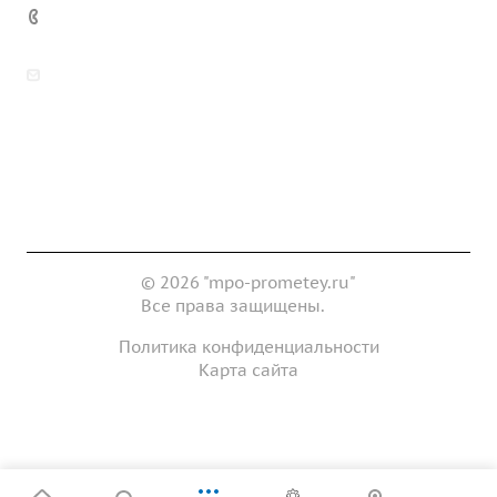
7 (922) 178-81-77
zakaz@mpo-prometey.ru
info@mpo-prometey.ru
Доставка и оплата
Сертификаты
Реквизиты
Контакты
© 2026 "mpo-prometey.ru"
Все права защищены.
Политика конфиденциальности
Карта сайта
Разработка и продвижение сайта