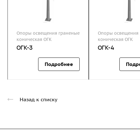
Опоры освещения граненые
Опоры освещения 
коническая ОГК
коническая ОГК
ОГК-3
ОГК-4
Подробнее
Подр
Назад к списку