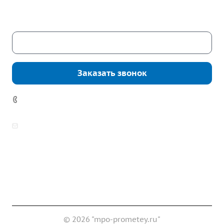
Сб. – Вс.: выходные
Скачать каталог
Заказать звонок
7 (922) 178-81-77
zakaz@mpo-prometey.ru
info@mpo-prometey.ru
Доставка и оплата
Сертификаты
Реквизиты
Контакты
© 2026 "mpo-prometey.ru"