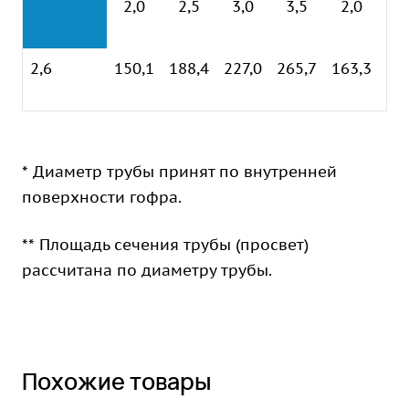
2,0
2,5
3,0
3,5
2,0
2
2,6
150,1
188,4
227,0
265,7
163,3
19
* Диаметр трубы принят по внутренней
поверхности гофра.
** Площадь сечения трубы (просвет)
рассчитана по диаметру трубы.
Похожие товары