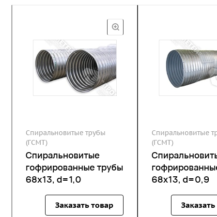
Спиральновитые трубы
Спиральновитые т
(ГСМТ)
(ГСМТ)
Спиральновитые
Спиральновит
гофрированные трубы
гофрированны
68х13, d=1,0
68х13, d=0,9
Заказать товар
Заказать