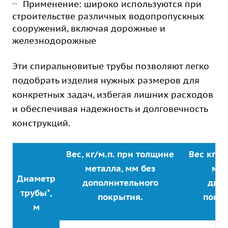
Применение: широко используются при
строительстве различных водопропускных
сооружений, включая дорожные и
железнодорожные
Эти спиральновитые трубы позволяют легко
подобрать изделия нужных размеров для
конкретных задач, избегая лишних расходов
и обеспечивая надежность и долговечность
конструкций.
Вес, кг/м.п. при толщине
Вес кг/м
металла, мм без
мет
Диаметр
дополнительного
дву
трубы*,
покрытия.
покр
м