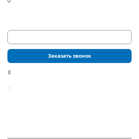
Часы работы:
Пн. – Пт.: с 9:00 до 18:00
Сб. – Вс.: выходные
Скачать каталог
Заказать звонок
7 (922) 178-81-77
zakaz@mpo-prometey.ru
info@mpo-prometey.ru
Доставка и оплата
Сертификаты
Реквизиты
Контакты