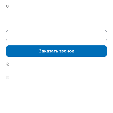
Инженерный расчет
Новости
Часы работы:
Пн. – Пт.: с 9:00 до 18:00
Сб. – Вс.: выходные
Скачать каталог
Заказать звонок
7 (922) 178-81-77
zakaz@mpo-prometey.ru
info@mpo-prometey.ru
Доставка и оплата
Сертификаты
Реквизиты
Контакты