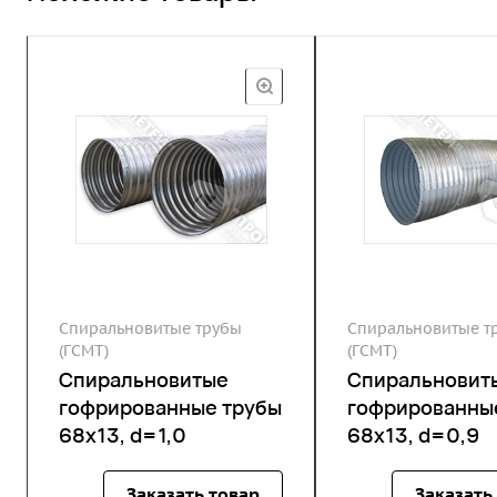
Спиральновитые трубы
Спиральновитые т
(ГСМТ)
(ГСМТ)
Спиральновитые
Спиральновит
гофрированные трубы
гофрированны
68х13, d=1,0
68х13, d=0,9
Заказать товар
Заказать