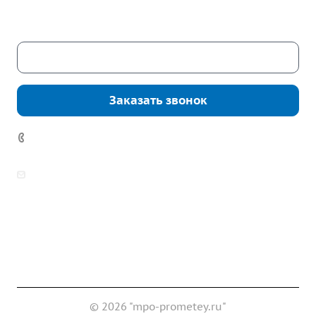
Сб. – Вс.: выходные
Скачать каталог
Заказать звонок
7 (922) 178-81-77
zakaz@mpo-prometey.ru
info@mpo-prometey.ru
Доставка и оплата
Сертификаты
Реквизиты
Контакты
© 2026 "mpo-prometey.ru"