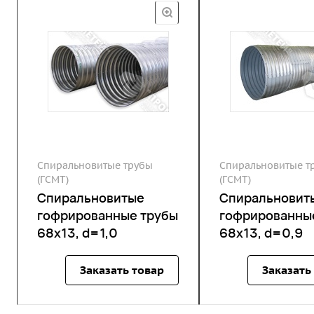
Спиральновитые трубы
Спиральновитые т
(ГСМТ)
(ГСМТ)
Спиральновитые
Спиральновит
гофрированные трубы
гофрированны
68х13, d=1,0
68х13, d=0,9
Заказать товар
Заказать