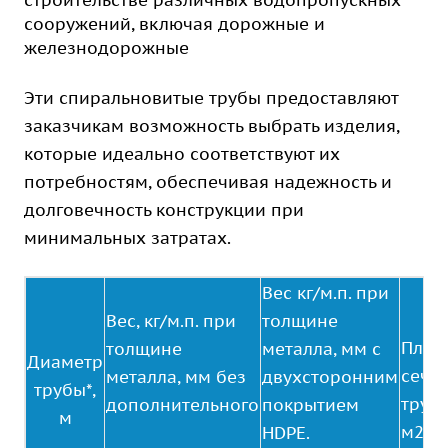
строительстве различных водопропускных
сооружений, включая дорожные и
железнодорожные
Эти спиральновитые трубы предоставляют
заказчикам возможность выбрать изделия,
которые идеально соответствуют их
потребностям, обеспечивая надежность и
долговечность конструкции при
минимальных затратах.
Вес кг/м.п. при
Вес, кг/м.п. при
толщине
Площ
толщине
металла, мм с
Диаметр
сече
металла, мм без
двухсторонним
трубы*,
трубы
дополнительного
покрытием
м
м2
HDPE.