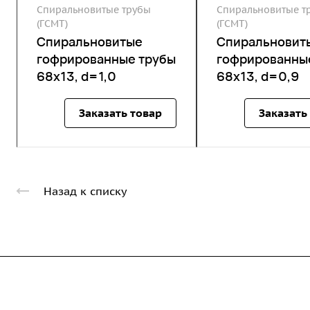
Спиральновитые трубы
Спиральновитые т
(ГСМТ)
(ГСМТ)
Спиральновитые
Спиральновит
гофрированные трубы
гофрированны
68х13, d=1,0
68х13, d=0,9
Заказать товар
Заказать
Назад к списку
Компания