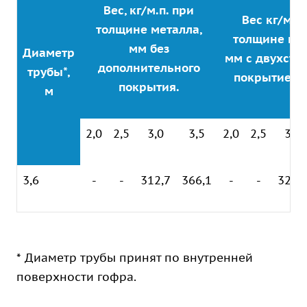
Вес, кг/м.п. при
Вес кг/м.п.
толщине металла,
толщине мет
мм без
Диаметр
мм с двухсто
дополнительного
трубы*,
покрытием 
покрытия.
м
2,0
2,5
3,0
3,5
2,0
2,5
3,0
3,6
-
-
312,7
366,1
-
-
325,
* Диаметр трубы принят по внутренней
поверхности гофра.