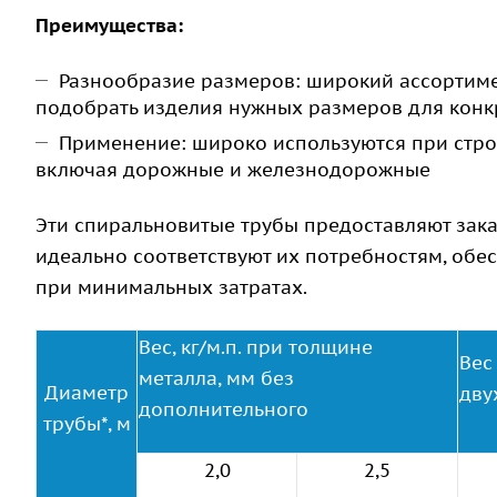
Преимущества:
Разнообразие размеров: широкий ассортиме
подобрать изделия нужных размеров для конк
Применение: широко используются при стро
включая дорожные и железнодорожные
Эти спиральновитые трубы предоставляют зака
идеально соответствуют их потребностям, обе
при минимальных затратах.
Вес, кг/м.п. при толщине
Вес
металла, мм без
Диаметр
дву
дополнительного
трубы*, м
2,0
2,5