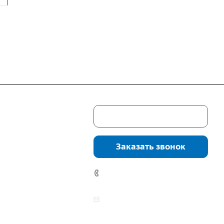
Скачать каталог
г. Екатеринбург,
соцкого, 4б, оф.
Заказать звонок
водство:
г.
инбург, ул.
7 (922) 178-81-77
нга, дом 7ч
аботы:
zakaz@mpo-prometey.ru
т.: с 9:00 до 18:00
info@mpo-prometey.ru
Вс.: выходные