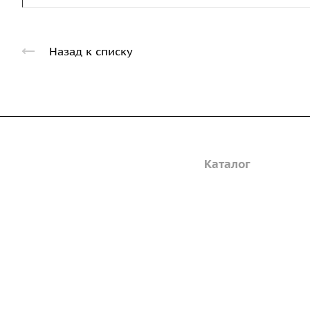
Назад к списку
Компания
Каталог
Дорожные металли
О предприятии
трубы
Благодарственные письма
Барьерные дорожн
Вакансии
ограждения
ГОСТы и техническая
Пешеходное ограж
документация
Опоры освещения
Реквизиты