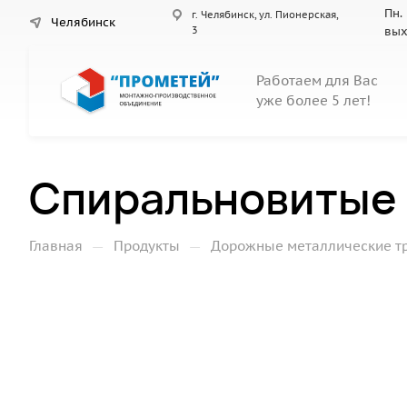
Пн. 
г. Челябинск, ул. Пионерская,
Челябинск
3
вы
Работаем для Вас
уже более 5 лет!
Спиральновитые 
—
—
Главная
Продукты
Дорожные металлические т