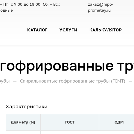
– Пт.: с 9:00 до 18:00; Сб. – Вс.:
zakaz@mpo-
ходные
prometey.ru
КАТАЛОГ
УСЛУГИ
КАЛЬКУЛЯТОР
гофрированные тру
—
—
рубы
Спиральновитые гофрированные трубы (ГСМТ)
Характеристики
Диаметр (м)
ГОСТ
ОДМ