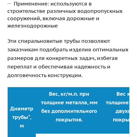
Применение: используются в
строительстве различных водопропускных
сооружений, включая дорожные и
железнодорожные
Эти спиральновитые трубы позволяют
заказчикам подобрать изделия оптимальных
размеров для конкретных задач, избегая
переплат и обеспечивая надежность и
долговечность конструкции.
Вес, кг/м.п. при
Вес кг/
толщине металла, мм
толщине ме
Диаметр
без дополнительного
двухст
трубы*,
покрытия.
покрыти
м