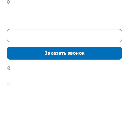
Новости
Часы работы:
Пн. – Пт.: с 9:00 до 18:00
Сб. – Вс.: выходные
Скачать каталог
Заказать звонок
7 (922) 178-81-77
zakaz@mpo-prometey.ru
info@mpo-prometey.ru
Доставка и оплата
Сертификаты
Реквизиты
Контакты