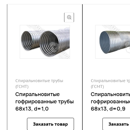
Спиральновитые трубы
Спиральновитые т
(ГСМТ)
(ГСМТ)
Спиральновитые
Спиральновит
гофрированные трубы
гофрированны
68х13, d=1,0
68х13, d=0,9
Заказать товар
Заказать