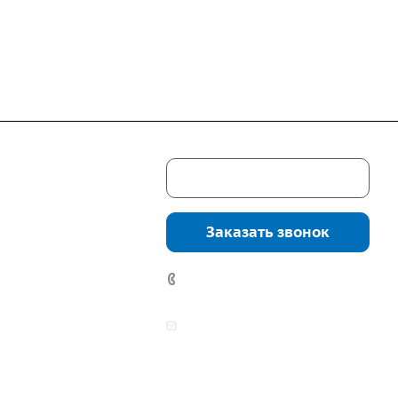
Скачать каталог
г. Екатеринбург,
соцкого, 4б, оф.
Заказать звонок
водство:
г.
инбург, ул.
7 (922) 178-81-77
нга, дом 7ч
аботы:
zakaz@mpo-prometey.ru
т.: с 9:00 до 18:00
info@mpo-prometey.ru
Вс.: выходные