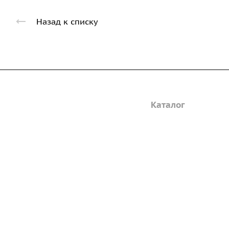
Назад к списку
Компания
Каталог
Дорожные металли
О предприятии
трубы
Благодарственные письма
Барьерные дорожн
Вакансии
ограждения
ГОСТы и техническая
Пешеходное ограж
документация
Опоры освещения
Реквизиты
металлические
Статьи