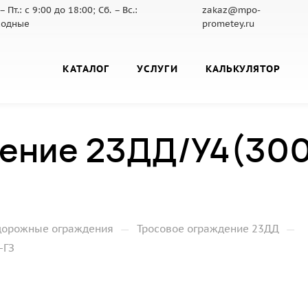
– Пт.: с 9:00 до 18:00; Сб. – Вс.:
zakaz@mpo-
ходные
prometey.ru
КАТАЛОГ
УСЛУГИ
КАЛЬКУЛЯТОР
ение 23ДД/У4(300)
—
—
дорожные ограждения
Тросовое ограждение 23ДД
-ГЗ