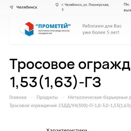
Пн. 
г. Челябинск, ул. Пионерская,
Челябинск
3
вы
Работаем для Вас
уже более 5 лет!
Тросовое огражд
1,53(1,63)-ГЗ
—
—
Главная
Продукты
Металлические барьерные 
Тросовое ограждение 23ДД/У4(300)-П-1,0-3,0-1,53(1,63)
Характеристики